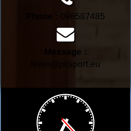
Phone :
098587485
Message :
team@pksport.eu