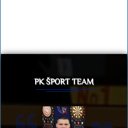
PK ŠPORT TEAM
Previous
N