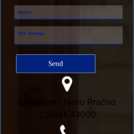
Subject
Your message
Send
Location :
Novo Pračno
2,Sisak 44000